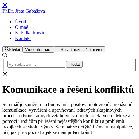
PhDr. Jitka Gabašová
Úvod
O mně
Nabídka kurzů
Kontakt
Hledat
Více informací
Hlavní navigační menu
Komunikace a řešení konfliktů
Seminář je zaměřen na budování a posilování otevřené a nenásilné
komunikace, vytváření a upevňování zdravých skupinových
procesů i dvoustranných vztahů ve školních kolektivech. Může ale
pomoci i rodičům při řešení nejčastějších konfliktů a problémů
týkajících se školní výuky. Seminář se dotýká i tématu manipulace,
učí, jak ji rozpoznat a jak se manipulaci bránit