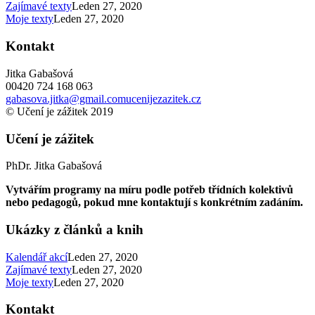
Zajímavé texty
Leden 27, 2020
Moje texty
Leden 27, 2020
Kontakt
Jitka Gabašová
00420 724 168 063
gabasova.jitka@gmail.com
ucenijezazitek.cz
© Učení je zážitek 2019
Učení je zážitek
PhDr. Jitka Gabašová
Vytvářím programy na míru podle potřeb třídních kolektivů
nebo pedagogů, pokud mne kontaktují s konkrétním zadáním.
Ukázky z článků a knih
Kalendář akcí
Leden 27, 2020
Zajímavé texty
Leden 27, 2020
Moje texty
Leden 27, 2020
Kontakt