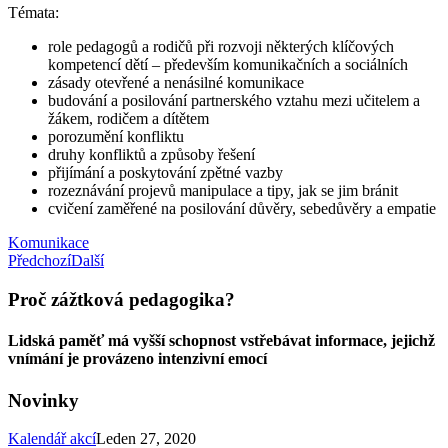
Témata:
role pedagogů a rodičů při rozvoji některých klíčových
kompetencí dětí – především komunikačních a sociálních
zásady otevřené a nenásilné komunikace
budování a posilování partnerského vztahu mezi učitelem a
žákem, rodičem a dítětem
porozumění konfliktu
druhy konfliktů a způsoby řešení
přijímání a poskytování zpětné vazby
rozeznávání projevů manipulace a tipy, jak se jim bránit
cvičení zaměřené na posilování důvěry, sebedůvěry a empatie
Komunikace
Předchozí
Další
Proč zážtková pedagogika?
Lidská paměť má vyšší schopnost vstřebávat informace, jejichž
vnímání je provázeno intenzivní emocí
Novinky
Kalendář akcí
Leden 27, 2020